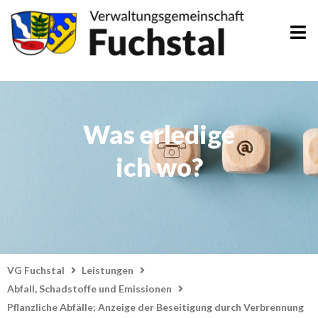
Zum
Inhalt
springen
Was erledige
ich wo?
VG Fuchstal
Leistungen
Abfall, Schadstoffe und Emissionen
Pflanzliche Abfälle; Anzeige der Beseitigung durch Verbrennung