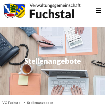
Zum
Inhalt
springen
Stellenangebote
VG Fuchstal
Stellenangebote