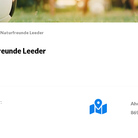
d Naturfreunde Leeder
reunde Leeder
:
Ah
869