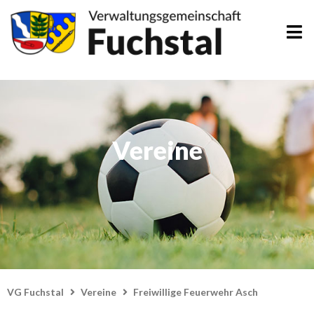
Zum
Inhalt
springen
Vereine
VG Fuchstal
Vereine
Freiwillige Feuerwehr Asch