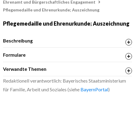
Ehrenamt und Bürgerschaftliches Engagement
Pflegemedaille und Ehrenurkunde; Auszeichnung
Pflegemedaille und Ehrenurkunde; Auszeichnung
Beschreibung
Formulare
Feststellungen zum Vorschlag auf Ehrung für
Verwandte Themen
besondere Verdienste um pflegebedürftige
Bayerische Staatsmedaille für Verdienste um
Redaktionell verantwortlich: Bayerisches Staatsministerium
Menschen mit Behinderung
Gesundheit und Pflege; Einreichung einer Anregung
für Familie, Arbeit und Soziales (siehe
BayernPortal
)
Dieses Formular müssen Sie mit Ihrer Unterschrift bei der
zuständigen Stelle einreichen. Sie können es entweder
handschriftlich unterschrieben per Post bzw. Fax an die
zuständige Stelle übermitteln oder mit Ihrer qualifizierten
elektronischen Signatur per (verschlüsselter) E-Mail.
Sofern die zuständige Stelle über eine De-Mail-Adresse