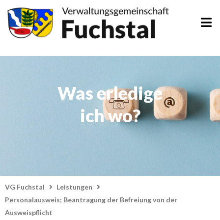
Zum
Inhalt
springen
Was erledige
ich wo?
VG Fuchstal
Leistungen
Personalausweis; Beantragung der Befreiung von der
Ausweispflicht