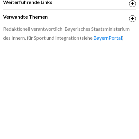
Weiterführende Links
Personalausweisportal: Beantragung, Kosten und
Verwandte Themen
Abholung des Personalausweises (FAQ)
Personalausweis; Beantragung
Redaktionell verantwortlich: Bayerisches Staatsministerium
des Innern, für Sport und Integration (siehe
BayernPortal
)