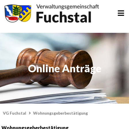
Zum
Inhalt
springen
Online Anträge
VG Fuchstal
Wohnungsgeberbestätigung
Wohnungsgeberbestätigung