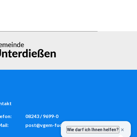
ntakt
efon:
08243 / 9699-0
ail:
post@vgem-fuchstal.de