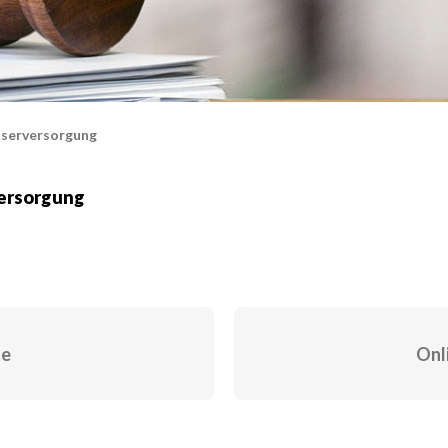
sserversorgung
versorgung
te
Onl