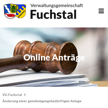
Zum
Inhalt
springen
Online Anträge
VG Fuchstal
Änderung einer genehmigungsbedürftigen Anlage