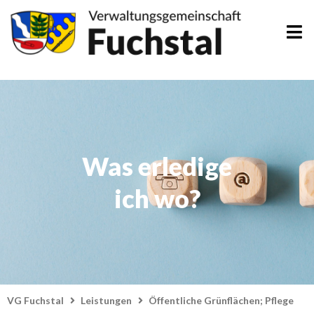
Zum
Inhalt
springen
Was erledige
ich wo?
VG Fuchstal
Leistungen
Öffentliche Grünflächen; Pflege