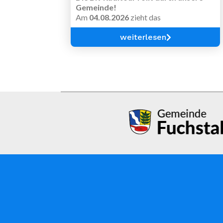
Gemeinde!
Am
04.08.2026
zieht das
beeindruckende Feld der
BR-Radltour
durch Unterdiessen und Fuchstal. Auch
weiterlesen
wenn bei uns kein Verpflegungsstopp
eingelegt wird, ist die Durchfahrt von
hunderten Radlerinnen und Radlern ein
echtes Erlebnis!
Das Wichtigste im Überblick:
Wann?
Ca. zwischen
11:15 Uhr
und
12:00 Uhr
Wo?
Der Tross bewegt sich über
die
LL16
von Erpfting kommend
nach Schongau
Ellighofer Str. / Am Wiesbach /
Lechsbergstr. / Freybergstr. / Schulstr. /
Hauptstr.
Anfeuern erlaubt:
Kommt gerne
an die Strecke, bringt Rassel oder
Applaus mit und sorgt für beste