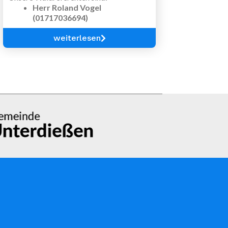
Herr Roland Vogel
(01717036694)
Herr Josef Forstner
(01717613626)
weiterlesen
Bei Fragen rund um den Gemeindewald
oder wenn Sie
Brennholz erwerben
bzw.
geringe Mengen an Holz zur
Eigengewinnung
beziehen möchten,
wenden Sie sich bitte direkt an unsere
Waldreferenten.
Die beiden Ansprechpartner informieren
Sie gerne über die aktuellen
Möglichkeiten und das weitere
Vorgehen.