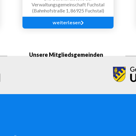
Verwaltungsgemeinschaft Fuchstal
(Bahnhofstraße 1, 86925 Fuchstal)
ist wegen
Betriebsausflug,
weiterlesen
am Mittwoch den 29.07.2026
ganztägig
geschlossen.
Vielen Dank für Ihr Verständnis.
Unsere Mitgliedsgemeinden