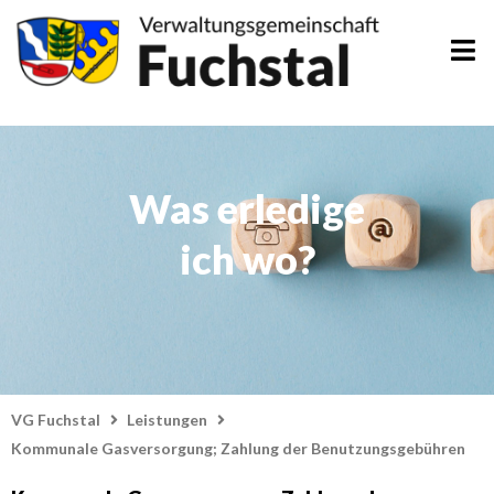
Zum
Inhalt
springen
Was erledige
ich wo?
VG Fuchstal
Leistungen
Kommunale Gasversorgung; Zahlung der Benutzungsgebühren