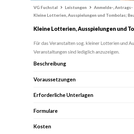
VG Fuchstal
Leistungen
Anmelde-, Antrags- 
Kleine Lotterien, Ausspielungen und Tombolas; Be
Kleine Lotterien, Ausspielungen und T
Für das Veranstalten sog. kleiner Lotterien und A
Veranstaltungen sind lediglich anzuzeigen.
Beschreibung
Voraussetzungen
Erforderliche Unterlagen
Bescheid des Finanzamts nach § 60a A
Formulare
Voraussetzungen nach den §§ 51, 59, 
Gemeinsames Formblatt zur Anzeige/An
Kosten
Dieses Formular kann elektronisch (z. 