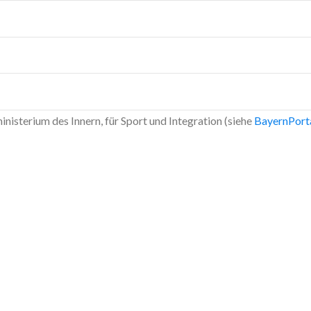
kat) oder handschriftlich unterschrieben in Papierform bei der zus
lierung des Glücksspielwesens in Deutschland (Glücksspielstaats
ien und Ausspielungen
 für den Betrieb
nisterium des Innern, für Sport und Integration (siehe
BayernPort