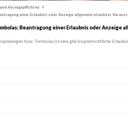
und Anzeigepflichten
antragung einer Erlaubnis oder Anzeige allgemein erlaubter Verans
ombolas; Beantragung einer Erlaubnis oder Anzeige a
usspielungen bzw. Tombolas ist eine glücksspielrechtliche Erlaubni
bs. 1 Abgabenordnung (AO) über die gesonderte Feststellung der
60 und 61 AO
meldung einer Lotterie oder Ausspielung bei den Glücksspielauf
B. über ein sicheres Kontaktformular unter Verwendung Ihres Nutzer