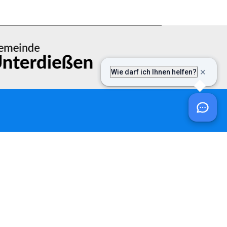
ntakt
efon:
08243 / 9699-0
ail:
post@vgem-fuchstal.de