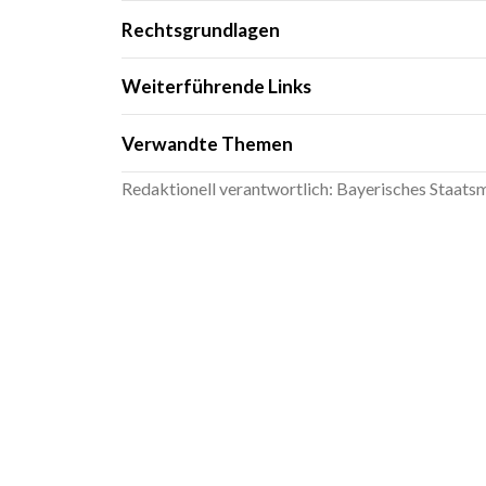
Ausweisfunktion oder das ELSTER-Zertifi
Rechtsgrundlagen
§ 12 bis 18 Staatsvertrag zur Neuregu
Weiterführende Links
Merkblatt zur Besteuerung von Lotter
Verwandte Themen
Spielhalle; Beantragung einer Erlaubnis
Redaktionell verantwortlich: Bayerisches Staatsmi