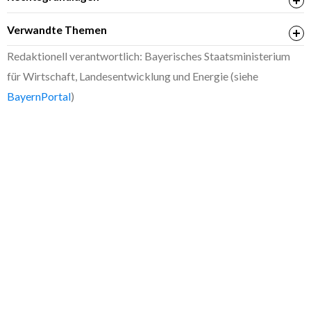
§ 14 Gewerbeordnung (GewO), insb. Abs. 5 Satz 2
Verwandte Themen
und Abs. 7
Gewerbezentralregisterauszug; Beantragung
Redaktionell verantwortlich: Bayerisches Staatsministerium
Anzeigepflicht
für Wirtschaft, Landesentwicklung und Energie (siehe
BayernPortal
)