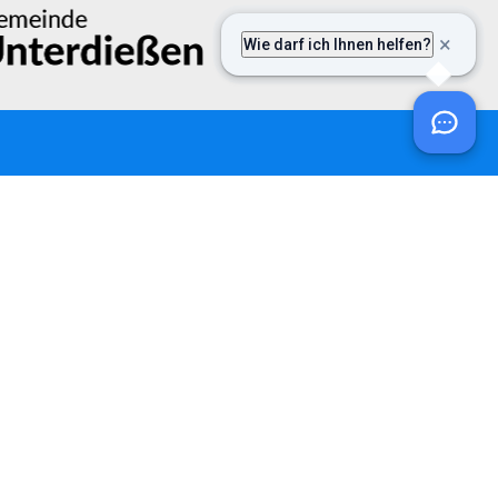
ntakt
efon:
08243 / 9699-0
ail:
post@vgem-fuchstal.de
Datenschutzerklärung
Impressum