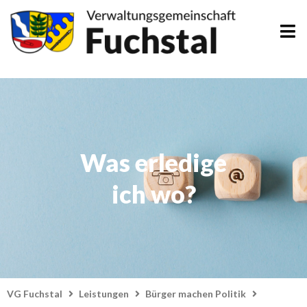
Zum
Inhalt
springen
Was erledige
ich wo?
VG Fuchstal
Leistungen
Bürger machen Politik