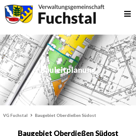
Zum
Inhalt
springen
Bauleitplanung
VG Fuchstal
Baugebiet Oberdießen Südost
Baugebiet Oberdießen Südost