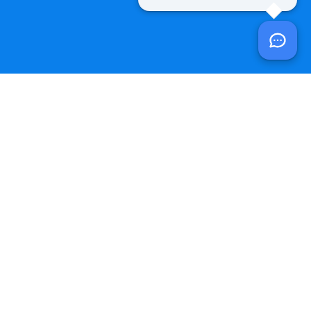
Kontakt
Telefon:
08243 / 9699-0
E-Mail:
post@vgem-fuchstal.de