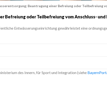
sserentsorgung; Beantragung einer Befreiung oder Teilbefreiung 
r Befreiung oder Teilbefreiung vom Anschluss- un
fentliche Entwässerungseinrichtung gewährleistet eine ordnungs
ayWG)
e Personen
ng einer Härtefallförderung
nisterium des Innern, für Sport und Integration (siehe
BayernPort