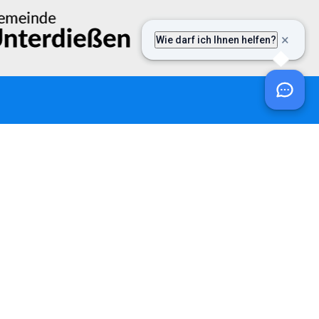
ntakt
efon:
08243 / 9699-0
ail:
post@vgem-fuchstal.de
Datenschutzerklärung
Impressum