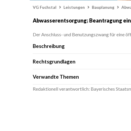
VG Fuchstal
Leistungen
Bauplanung
Abwa
Abwasserentsorgung; Beantragung eine
Der Anschluss- und Benutzungszwang für eine öf
Beschreibung
Rechtsgrundlagen
Art. 34 Bayerisches Wassergesetz (B
Verwandte Themen
Zur Abwasserbeseitigung verpflichtet
Trink- und Abwasseranlage; Beantragu
Redaktionell verantwortlich: Bayerisches Staatsmi