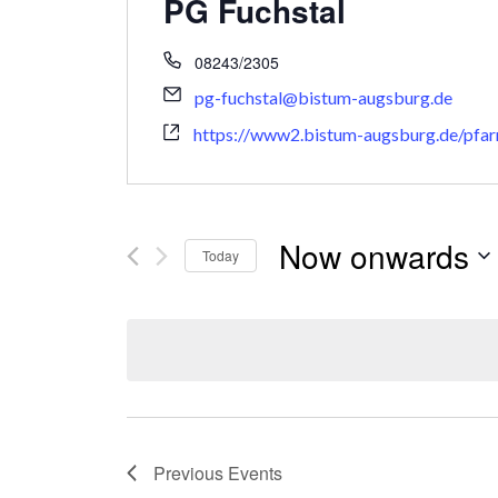
PG Fuchstal
08243/2305
pg-fuchstal@bistum-augsburg.de
https://www2.bistum-augsburg.de/pfar
Now onwards
Today
Select
date.
Previous
Events